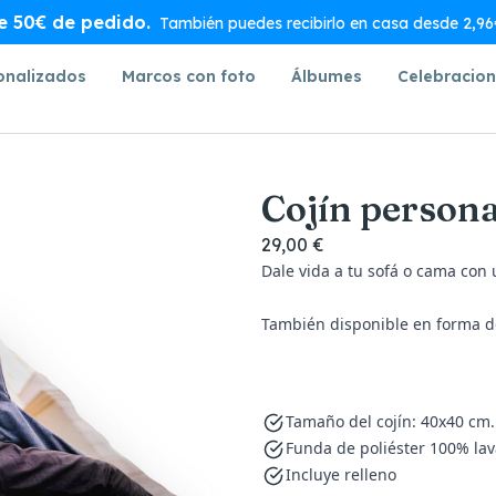
de 50€ de pedido.
También puedes recibirlo en casa desde 2,96€
onalizados
Marcos con foto
Álbumes
Celebracio
Cojín person
29,00 €
Dale vida a tu sofá o cama con u
También disponible en
forma d
Tamaño del cojín: 40x40 cm.
Funda de poliéster 100% lava
Incluye relleno