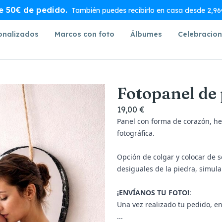
de 50€ de pedido.
También puedes recibirlo en casa desde 2,96€
onalizados
Marcos con foto
Álbumes
Celebracio
Fotopanel de 
19,00 €
Panel con forma de corazón, he
fotográfica.
Opción de colgar y colocar de 
desiguales de la piedra, simula
¡ENVÍANOS TU FOTO!
:
Una vez realizado tu pedido, e
...