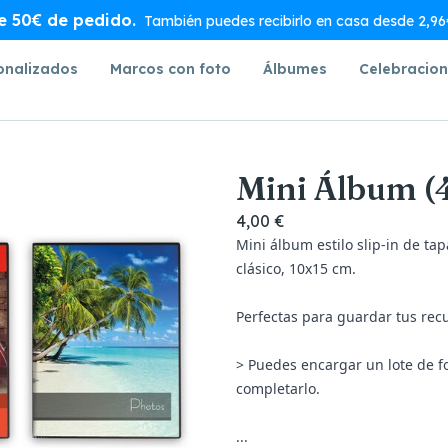
de 50€ de pedido.
También puedes recibirlo en casa desde 2,96€
onalizados
Marcos con foto
Álbumes
Celebracio
Mini Álbum (
4,00 €
Mini álbum estilo slip-in de t
clásico, 10x15 cm.
Perfectas para guardar tus recu
> Puedes encargar un
lote de 
completarlo.
...